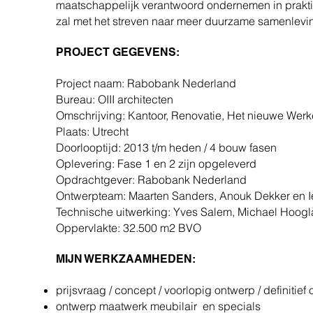
maatschappelijk verantwoord ondernemen in praktijk 
zal met het streven naar meer duurzame samenlevin
PROJECT GEGEVENS:
Project naam: Rabobank Nederland
Bureau: OIII architecten
Omschrijving: Kantoor, Renovatie, Het nieuwe Wer
Plaats: Utrecht
Doorlooptijd: 2013 t/m heden / 4 bouw fasen
Oplevering: Fase 1 en 2 zijn opgeleverd
Opdrachtgever: Rabobank Nederland
Ontwerpteam: Maarten Sanders, Anouk Dekker en I
Technische uitwerking: Yves Salem, Michael Hoogla
Oppervlakte: 32.500 m2 BVO
MIJN WERKZAAMHEDEN:
prijsvraag / concept / voorlopig ontwerp / definitie
ontwerp maatwerk meubilair en specials