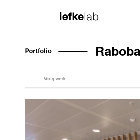
iefke
lab
Raboba
Portfolio
Vorig werk