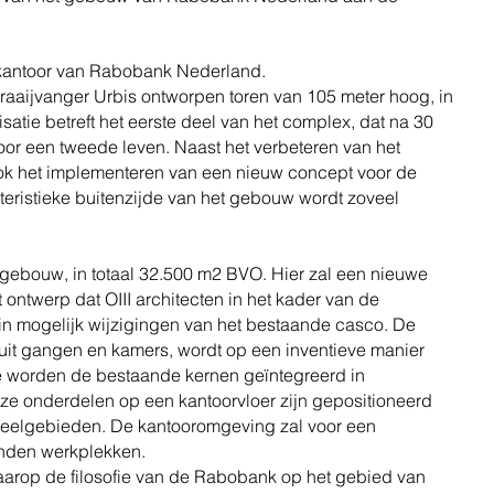
s kantoor van Rabobank Nederland.
Kraaijvanger Urbis ontworpen toren van 105 meter hoog, in
atie betreft het eerste deel van het complex, dat na 30
voor een tweede leven. Naast het verbeteren van het
ook het implementeren van een nieuw concept voor de
ristieke buitenzijde van het gebouw wordt zoveel
 gebouw, in totaal 32.500 m2 BVO. Hier zal een nieuwe
twerp dat OIII architecten in het kader van de
min mogelijk wijzigingen van het bestaande casco. De
 uit gangen en kamers, wordt op een inventieve manier
te worden de bestaande kernen geïntegreerd in
eze onderdelen op een kantoorvloer zijn gepositioneerd
deelgebieden. De kantooromgeving zal voor een
bonden werkplekken.
waarop de filosofie van de Rabobank op het gebied van